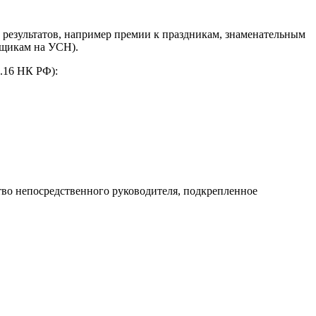
 результатов, например премии к праздникам, знаменательным
ьщикам на УСН).
6.16 НК РФ):
во непосредственного руководителя, подкрепленное